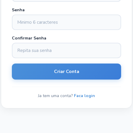
Senha
Confirmar Senha
Criar Conta
Ja tem uma conta?
Faca login